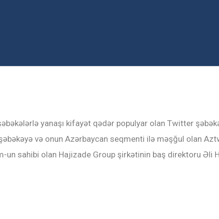
şəbəkələrlə yanaşı kifayət qədər populyar olan Twitter şəbə
şəbəkəyə və onun Azərbaycan seqmenti ilə məşğul olan Aztwi.c
m-un sahibi olan Hajizade Group şirkətinin baş direktoru Əli 