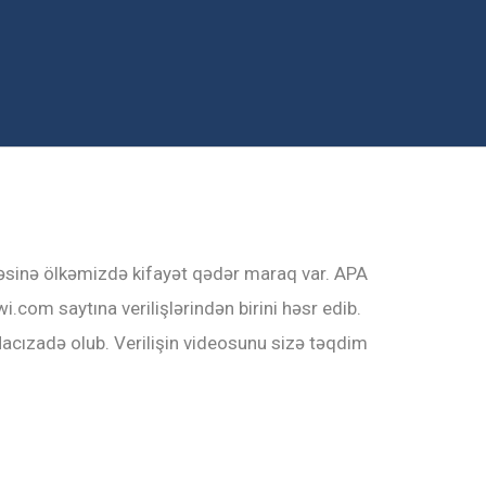
kəsinə ölkəmizdə kifayət qədər maraq var. APA
om saytına verilişlərindən birini həsr edib.
Hacızadə olub. Verilişin videosunu sizə təqdim