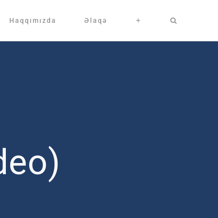
Haqqımızda
Əlaqə
deo)