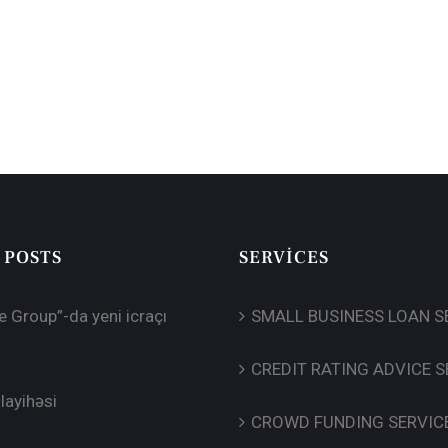
 POSTS
SERVICES
e Group”-da yeni icraçı
SMALL BUSINESS LOAN S
CREDIT RATING ADVICE S
layihəsi
CROWD FUNDING SERVIC