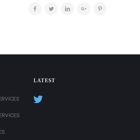
Facebook
Twitter
LinkedIn
Google+
Pinterest
LATEST
ERVICES
ERVICES
ES