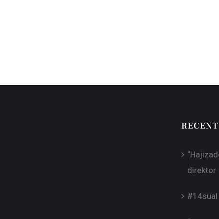
RECENT
“Hajizad
direktor
#14sual 