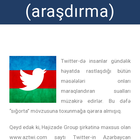
(araşdırma)
Twitter-də insanlar gündəlik
həyatda rastlaşdığı bütün
məsələləri onları
maraqlandıran sualları
müzakirə edirlər. Bu dəfə
“sığorta” mövzusuna toxunmağa qərara almışıq.
Qeyd edək ki, Hajizade Group şirkətinə məxsus olan
www.aztwi.com saytı Twitter-in Azərbaycan