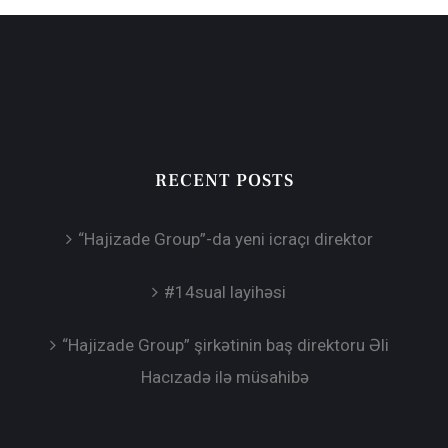
RECENT POSTS
“Hajizade Group”-da yeni icraçı direktor
#14sual layihəsi
“Hajizade Group” şirkətinin baş direktoru Əli
Hacızadə ilə müsahibə