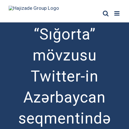
Skip
to
content
“Sığorta”
mövzusu
Twitter-in
Azərbaycan
seqmentində