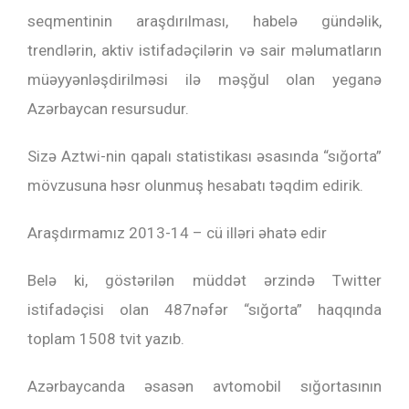
seqmentinin araşdırılması, habelə gündəlik,
trendlərin, aktiv istifadəçilərin və sair məlumatların
müəyyənləşdirilməsi ilə məşğul olan yeganə
Azərbaycan resursudur.
Sizə Aztwi-nin qapalı statistikası əsasında “sığorta”
mövzusuna həsr olunmuş hesabatı təqdim edirik.
Araşdırmamız 2013-14 – cü illəri əhatə edir
Belə ki, göstərilən müddət ərzində Twitter
istifadəçisi olan 487nəfər “sığorta” haqqında
toplam 1508 tvit yazıb.
Azərbaycanda əsasən avtomobil sığortasının