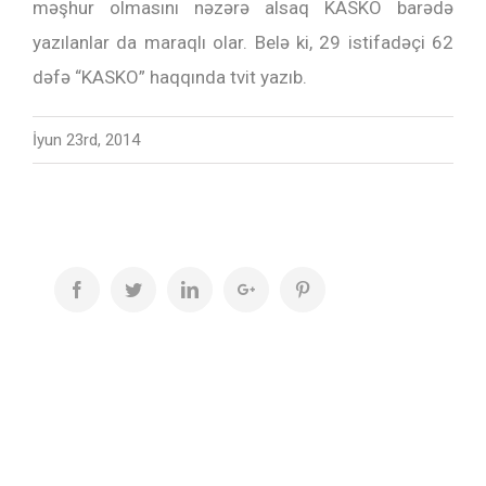
məşhur olmasını nəzərə alsaq KASKO barədə
yazılanlar da maraqlı olar. Belə ki, 29 istifadəçi 62
dəfə “KASKO” haqqında tvit yazıb.
İyun 23rd, 2014
Facebook
Twitter
LinkedIn
Google+
Pinterest